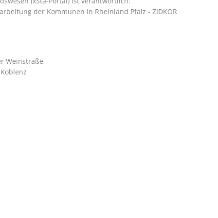
wesen (xSta-Portal) ist verantwortlich:
rarbeitung der Kommunen in Rheinland Pfalz - ZIDKOR
er Weinstraße
 Koblenz