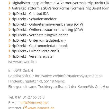
Digitalisierungsplattform eGOVernor (vormals "rlpDirekt Cl
Antragsplattform eGOVernor Forms (vormals "rlpDirekt For
rlpDirekt - Chatbot IDA
rlpDirekt - Schadensmelder
rlpDirekt - Onlineterminvereinbarung (OTV)
rlpDirekt - Onlineressourcenbuchung (ORV)
rlpDirekt - Veranstaltungskalender
rlpDirekt - Unterkunftsdatenbank
rlpDirekt - Gastronomiedatenbank
rlpDirekt - Firmenverzeichnis
rlpDirekt - Vereinsregister
ist verantwortlich
InnoWIS GmbH
Gesellschaft für innovative Webinformationssysteme mbH
Hindenburgplatz 1-3, 55118 Mainz
Eine gemeinsame Tochtergesellschaft der KommWis GmbH u
Tel. 0 61 31-27 55 36 0
E-Mail:
info@innowis.de
Internet:
www.innowis.de