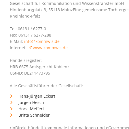
Gesellschaft für Kommunikation und Wissenstransfer mbH
Hindenburgplatz 3, 55118 MainzEine gemeinsame Tochterges
Rheinland-Pfalz
Tel: 06131 / 6277-0
Fax: 06131 / 6277-288
E-Mail:
info@kommwis.de
Internet:
www.kommwis.de
Handelsregister:
HRB 6675 Amtsgericht Koblenz
USt-ID: DE211473795
Alle Geschäftsführer der Gesellschaft:
Hans-Jürgen Eckert
Jürgen Hesch
Horst Meffert
Britta Schneider
rlpDirekt bündelt kommunale Informationen und eGovernm