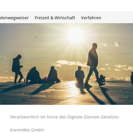
rdenwegweiser
Freizeit & Wirtschaft
Verfahren
Veranstaltungen
Gastronomie
Unterkünfte
Firmenverzeichnis
Vereine
Verantwortlich im Sinne des Digitale-Dienste-Gesetzes:
KommWis GmbH