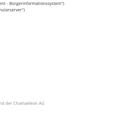
ient - Bürgerinformationssystem")
mularserver")
nd der Chamaeleon AG