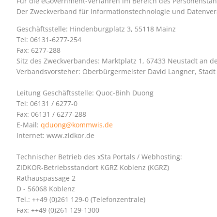
Für die eGovernment-Verfahren im Bereich des Personenstands
Der Zweckverband für Informationstechnologie und Datenve
Geschäftsstelle: Hindenburgplatz 3, 55118 Mainz
Tel: 06131-6277-254
Fax: 6277-288
Sitz des Zweckverbandes: Marktplatz 1, 67433 Neustadt an d
Verbandsvorsteher: Oberbürgermeister David Langner, Stadt
Leitung Geschäftsstelle: Quoc-Binh Duong
Tel: 06131 / 6277-0
Fax: 06131 / 6277-288
E-Mail:
qduong@kommwis.de
Internet: www.zidkor.de
Technischer Betrieb des xSta Portals / Webhosting:
ZIDKOR-Betriebsstandort KGRZ Koblenz (KGRZ)
Rathauspassage 2
D - 56068 Koblenz
Tel.: ++49 (0)261 129-0 (Telefonzentrale)
Fax: ++49 (0)261 129-1300